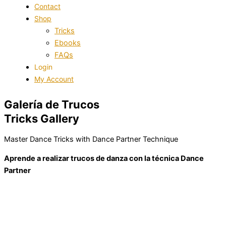
Contact
Shop
Tricks
Ebooks
FAQs
Login
My Account
Galería de Trucos
Tricks Gallery
M
a
s
t
e
r
D
a
n
c
e
T
r
i
c
k
s
w
i
t
h
D
a
n
c
e
P
a
r
t
n
e
r
T
e
c
h
n
i
q
u
e
Aprende a realizar trucos de danza con la técnica Dance
Partner