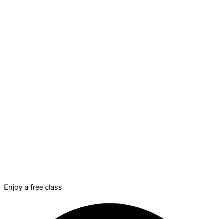
Enjoy a
f
r
e
e
class